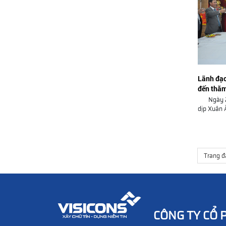
Lãnh đạo
đến thăm
Ngày 24/
dịp Xuân Ấ
Trang đ
CÔNG TY CỔ 