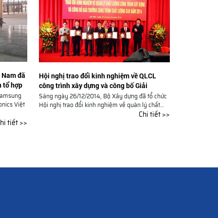
t Nam đã
Hội nghị trao đổi kinh nghiệm về QLCL
n tổ hợp
công trình xây dựng và công bố Giải
thưởng Công trình chất lượng cao năm
 Samsung
Sáng ngày 26/12/2014, Bộ Xây dựng đã tổ chức
nics Việt
2014
Hội nghị trao đổi kinh nghiệm về quàn lý chất...
Chi tiết >>
hi tiết >>