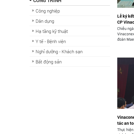
CÔNG TRÌNH
Công nghiệp
Lễ ký kế
Dân dụng
CP Vina
Chiều ngày
Hạ tầng kỹ thuật
Vinaconex
đoàn Maed
Y tế - Bệnh viện
Nghỉ dưỡng - Khách sạn
Bất động sản
Vinacone
tác an t
xây dựn
Thực hiện 