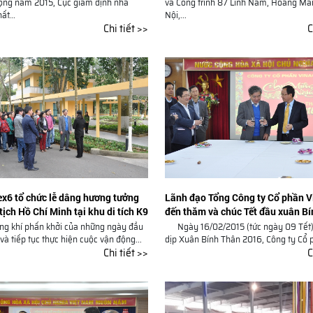
động năm 2015, Cục giám định nhà
và Công trình 87 Lĩnh Nam, Hoàng Mai
ất...
Nội,...
Chi tiết >>
C
x6 tổ chức lễ dâng hương tưởng
Lãnh đạo Tổng Công ty Cổ phần 
ịch Hồ Chí Minh tại khu di tích K9
đến thăm và chúc Tết đầu xuân B
, Ba Vì, Hà Nội
2016
ng khí phấn khởi của những ngày đầu
Ngày 16/02/2015 (tức ngày 09 Tết)
à tiếp tục thực hiện cuộc vận động...
dịp Xuân Bính Thân 2016, Công ty Cổ p
Chi tiết >>
C