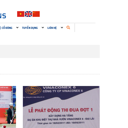
NS
Ệ CỔ ĐÔNG
TUYỂN DỤNG
LIÊN HỆ