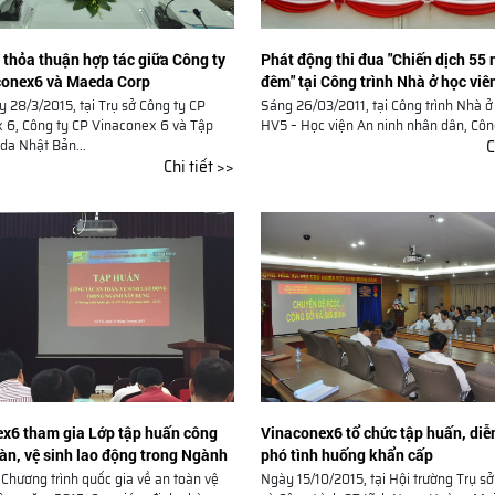
Phát động thi đua "Chiến dịch 55
t thỏa thuận hợp tác giữa Công ty
đêm" tại Công trình Nhà ở học viê
conex6 và Maeda Corp
Học viện An ninh nhân dân
Sáng 26/03/2011, tại Công trình Nhà ở
 28/3/2015, tại Trụ sở Công ty CP
HV5 – Học viện An ninh nhân dân, Công
 6, Công ty CP Vinaconex 6 và Tập
C
a Nhật Bản...
Chi tiết >>
x6 tham gia Lớp tập huấn công
Vinaconex6 tổ chức tập huấn, diễ
oàn, vệ sinh lao động trong Ngành
phó tình huống khẩn cấp
g
Chương trình quốc gia về an toàn vệ
Ngày 15/10/2015, tại Hội trường Trụ sở