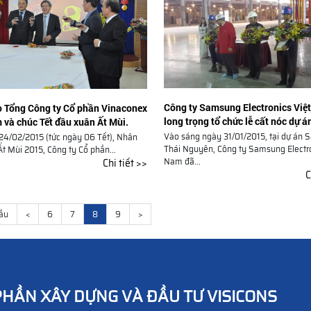
Công ty Samsung Electronics Việ
 Tổng Công ty Cổ phần Vinaconex
long trọng tổ chức lễ cất nóc dự á
 và chúc Tết đầu xuân Ất Mùi.
hợp kim SEVT.
Vào sáng ngày 31/01/2015, tại dự án
02/2015 (tức ngày 06 Tết), Nhân
Thái Nguyên, Công ty Samsung Electro
t Mùi 2015, Công ty Cổ phần...
Nam đã...
Chi tiết >>
C
ầu
<
6
7
8
9
>
PHẦN XÂY DỰNG VÀ ĐẦU TƯ VISICONS