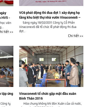
VC6 phát động thi đua đợt 1 xây dựng hạ
 ngày
tầng khu biệt thự nhà vườn Vinaconex6 –
n HV5 -
Đại Lải
Sáng ngày 18/02/2011 Công ty Cổ Phần
 học viên
Vinaconex6 đã tổ chức lễ phát động thi đua
...
đợt...
hi tiết >>
Chi tiết >>
n tập ứng
Vinaconex6 tổ chức gặp mặt đầu xuân
Bính Thân 2016
 Công ty
Hòa chung không khí đón Xuân của cả nước,