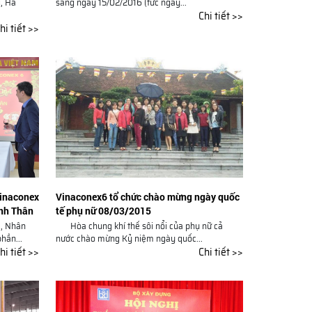
, Hà
sáng ngày 15/02/2016 (tức ngày...
Chi tiết >>
hi tiết >>
Vinaconex6 tổ chức chào mừng ngày quốc
Vinaconex
tế phụ nữ 08/03/2015
ính Thân
Hòa chung khí thế sôi nổi của phụ nữ cả
, Nhân
nước chào mừng Kỷ niệm ngày quốc...
hần...
Chi tiết >>
hi tiết >>