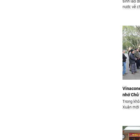
sinh lao 
nước về ch
Vinacone
nhớ Chủ t
Đá Chông
Trong khô
Xuân mới v