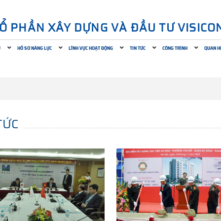
CỔ PHẦN XÂY DỰNG VÀ ĐẦU TƯ VISICO
U
HỒ SƠ NĂNG LỰC
LĨNH VỰC HOẠT ĐỘNG
TIN TỨC
CÔNG TRÌNH
QUAN H
TỨC