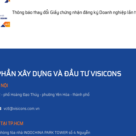
Thông báo thay đổi Giấy chứng nhận đăng ký Doanh nghiệp lần t
PHẦN XÂY DỰNG VÀ ĐẦU TƯ VISICONS
 NỘI
2 - phố Hoàng Đạo Thúy - phường Yên Hòa - thành phố
vc6@visicons.com.vn
 TẠI TP.HCM
n phòng tòa nhà INDOCHINA PARK TOWER số 4 Nguyễn