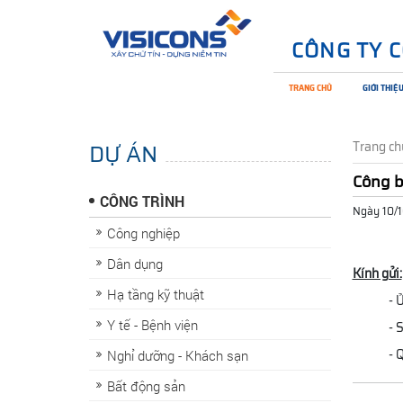
CÔNG TY 
TRANG CHỦ
GIỚI THIỆ
DỰ ÁN
Trang ch
Công b
CÔNG TRÌNH
Ngày 10/
Công nghiệp
Dân dụng
Kính gửi:
Hạ tầng kỹ thuật
- 
Y tế - Bệnh viện
- 
- 
Nghỉ dưỡng - Khách sạn
Bất động sản