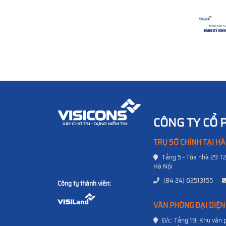
CÔNG TY CỔ 
TRỤ SỞ CHÍNH TẠI HÀ
Tầng 5 - Tòa nhà 29 T
Hà Nội
(84 24) 62513155
Công ty thành viên:
VĂN PHÒNG ĐẠI DIỆN
Đ/c: Tầng 19, Khu vă