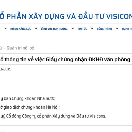
CỔ PHẦN XÂY DỰNG VÀ ĐẦU TƯ VISICO
U
HỒ SƠ NĂNG LỰC
LĨNH VỰC HOẠT ĐỘNG
TIN TỨC
CÔNG TRÌNH
QUAN H
ủ
Quản trị nội bộ
ố thông tin về việc Giấy chứng nhận ĐKHĐ văn phòng đ
10/2019
Ủy ban Chứng khoán Nhà nước;
Sở giao dịch chứng khoán Hà Nội;
Quý Cổ đông Công ty cổ phần Xây dựng và Đầu tư Visicons.