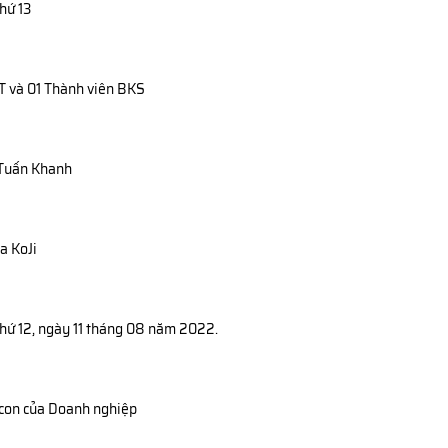
thứ 13
QT và 01 Thành viên BKS
n Tuấn Khanh
a KoJi
hứ 12, ngày 11 tháng 08 năm 2022.
 con của Doanh nghiệp