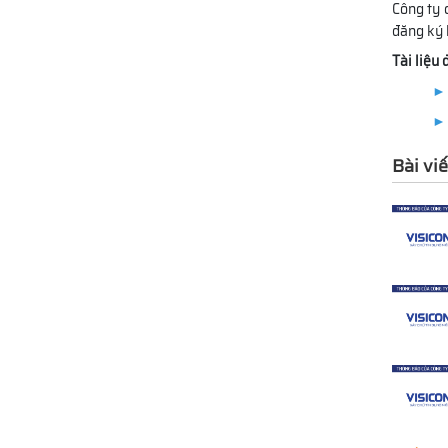
Công ty 
đăng ký 
Tài liệu
► 
► 
Bài viế