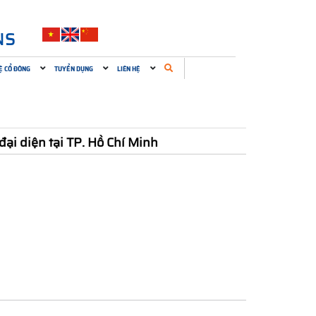
NS
Ệ CỔ ĐÔNG
TUYỂN DỤNG
LIÊN HỆ
ại diện tại TP. Hồ Chí Minh