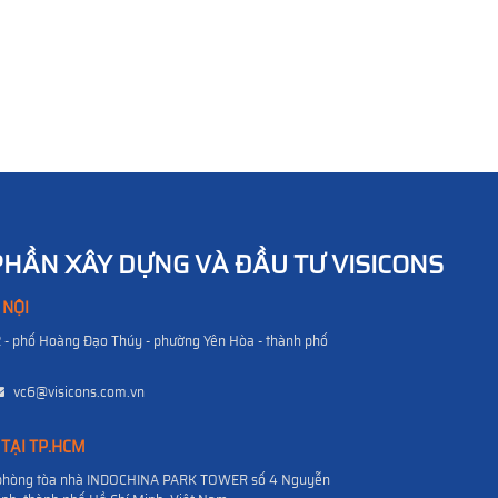
PHẦN XÂY DỰNG VÀ ĐẦU TƯ VISICONS
 NỘI
2 - phố Hoàng Đạo Thúy - phường Yên Hòa - thành phố
vc6@visicons.com.vn
 TẠI TP.HCM
n phòng tòa nhà INDOCHINA PARK TOWER số 4 Nguyễn