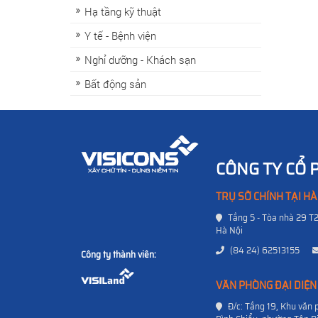
Hạ tầng kỹ thuật
Y tế - Bệnh viện
Nghỉ dưỡng - Khách sạn
Bất động sản
CÔNG TY CỔ 
TRỤ SỞ CHÍNH TẠI HÀ
Tầng 5 - Tòa nhà 29 T
Hà Nội
(84 24) 62513155
Công ty thành viên:
VĂN PHÒNG ĐẠI DIỆN
Đ/c: Tầng 19, Khu vă