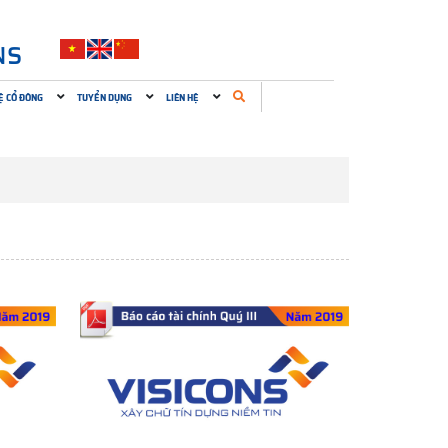
NS
Ệ CỔ ĐÔNG
TUYỂN DỤNG
LIÊN HỆ