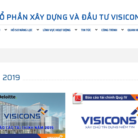
CỔ PHẦN XÂY DỰNG VÀ ĐẦU TƯ VISICO
U
HỒ SƠ NĂNG LỰC
LĨNH VỰC HOẠT ĐỘNG
TIN TỨC
CÔNG TRÌNH
QUAN H
 2019