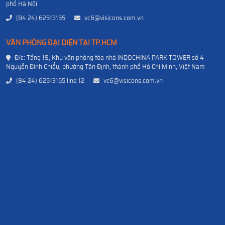
phố Hà Nội
(84 24) 62513155
vc6@visicons.com.vn
VĂN PHÒNG ĐẠI DIỆN TẠI TP.HCM
Đ/c: Tầng 19, Khu văn phòng tòa nhà INDOCHINA PARK TOWER số 4
Nguyễn Đình Chiểu, phường Tân Định, thành phố Hồ Chí Minh, Việt Nam
(84 24) 62513155 line 12
vc6@visicons.com.vn