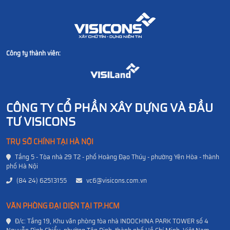
Công ty thành viên:
CÔNG TY CỔ PHẦN XÂY DỰNG VÀ ĐẦU
TƯ VISICONS
TRỤ SỞ CHÍNH TẠI HÀ NỘI
Tầng 5 - Tòa nhà 29 T2 - phố Hoàng Đạo Thúy - phường Yên Hòa - thành
phố Hà Nội
(84 24) 62513155
vc6@visicons.com.vn
VĂN PHÒNG ĐẠI DIỆN TẠI TP.HCM
Đ/c: Tầng 19, Khu văn phòng tòa nhà INDOCHINA PARK TOWER số 4