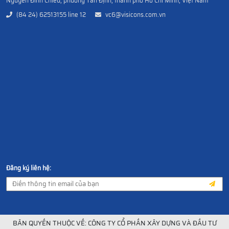
Nguyễn Đình Chiểu, phường Tân Định, thành phố Hồ Chí Minh, Việt Nam
(84 24) 62513155 line 12
vc6@visicons.com.vn
Đăng ký liên hệ:
BẢN QUYỀN THUỘC VỀ: CÔNG TY CỔ PHẦN XÂY DỰNG VÀ ĐẦU TƯ